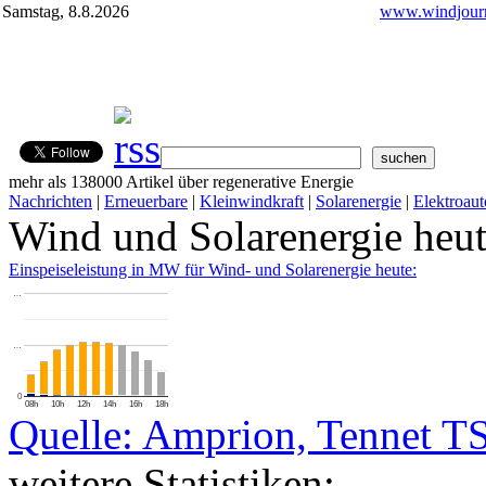
Samstag, 8.8.2026
www.windjourn
mehr als 138000 Artikel über regenerative Energie
Nachrichten
|
Erneuerbare
|
Kleinwindkraft
|
Solarenergie
|
Elektroaut
Wind und Solarenergie heu
Einspeiseleistung in MW für Wind- und Solarenergie heute:
…
…
0
08h
10h
12h
14h
16h
18h
Quelle: Amprion, Tennet T
weitere Statistiken: