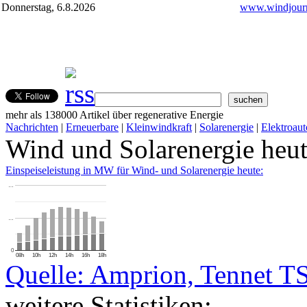
Donnerstag, 6.8.2026
www.windjourn
mehr als 138000 Artikel über regenerative Energie
Nachrichten
|
Erneuerbare
|
Kleinwindkraft
|
Solarenergie
|
Elektroaut
Wind und Solarenergie heu
Einspeiseleistung in MW für Wind- und Solarenergie heute:
…
…
0
08h
10h
12h
14h
16h
18h
Quelle: Amprion, Tennet T
weitere Statistiken: