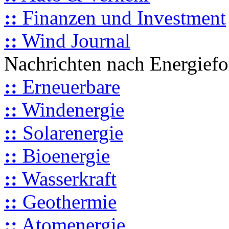
::
Finanzen und Investment
::
Wind Journal
Nachrichten nach Energief
::
Erneuerbare
::
Windenergie
::
Solarenergie
::
Bioenergie
::
Wasserkraft
::
Geothermie
::
Atomenergie