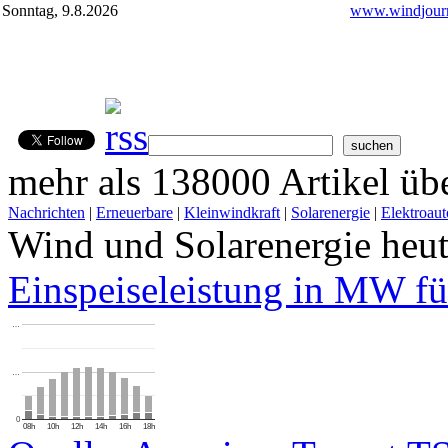
Sonntag, 9.8.2026
www.windjourn
mehr als 138000 Artikel übe
Nachrichten
|
Erneuerbare
|
Kleinwindkraft
|
Solarenergie
|
Elektroaut
Wind und Solarenergie heu
Einspeiseleistung in MW fü
…
…
0
08h
10h
12h
14h
16h
18h