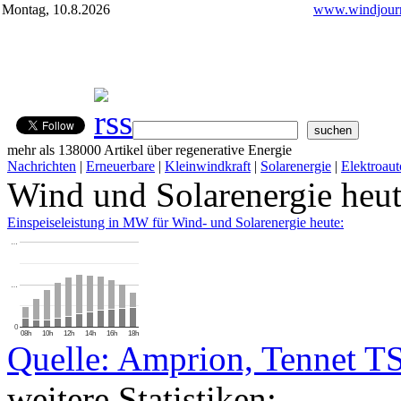
Montag, 10.8.2026
www.windjourn
mehr als 138000 Artikel über regenerative Energie
Nachrichten
|
Erneuerbare
|
Kleinwindkraft
|
Solarenergie
|
Elektroaut
Wind und Solarenergie heu
Einspeiseleistung in MW für Wind- und Solarenergie heute:
…
…
0
08h
10h
12h
14h
16h
18h
Quelle: Amprion, Tennet T
weitere Statistiken: