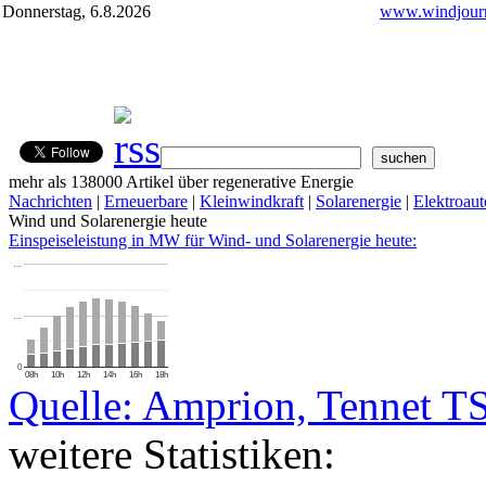
Donnerstag, 6.8.2026
www.windjourn
mehr als 138000 Artikel über regenerative Energie
Nachrichten
|
Erneuerbare
|
Kleinwindkraft
|
Solarenergie
|
Elektroaut
Wind und Solarenergie heute
Einspeiseleistung in MW für Wind- und Solarenergie heute:
…
…
0
08h
10h
12h
14h
16h
18h
Quelle: Amprion, Tennet T
weitere Statistiken: