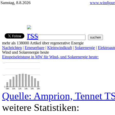
Samstag, 8.8.2026
www.windjourn
mehr als 138000 Artikel über regenerative Energie
Nachrichten
|
Erneuerbare
|
Kleinwindkraft
|
Solarenergie
|
Elektroaut
Wind und Solarenergie heute
Einspeiseleistung in MW für Wind- und Solarenergie heute:
…
…
0
08h
10h
12h
14h
16h
18h
Quelle: Amprion, Tennet T
weitere Statistiken: