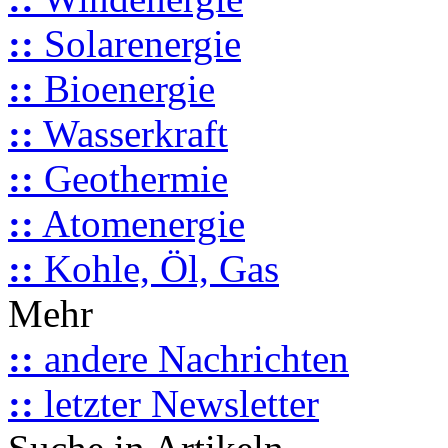
::
Solarenergie
::
Bioenergie
::
Wasserkraft
::
Geothermie
::
Atomenergie
::
Kohle, Öl, Gas
Mehr
::
andere Nachrichten
::
letzter Newsletter