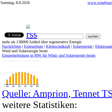
Samstag, 8.8.2026
www.windjourn
mehr als 138000 Artikel über regenerative Energie
Nachrichten
|
Erneuerbare
|
Kleinwindkraft
|
Solarenergie
|
Elektroaut
Wind und Solarenergie heute
Einspeiseleistung in MW für Wind- und Solarenergie heute:
…
…
0
08h
10h
12h
14h
16h
18h
Quelle: Amprion, Tennet T
weitere Statistiken: