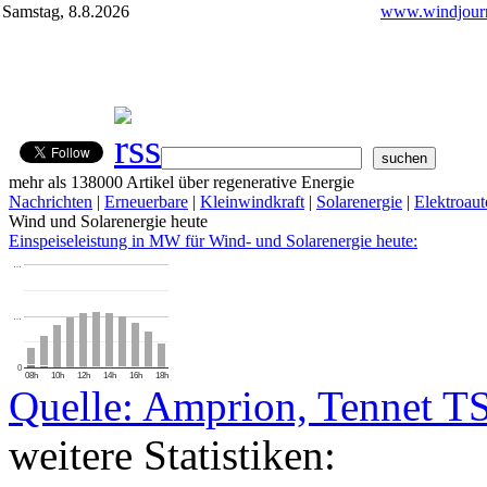
Samstag, 8.8.2026
www.windjourn
mehr als 138000 Artikel über regenerative Energie
Nachrichten
|
Erneuerbare
|
Kleinwindkraft
|
Solarenergie
|
Elektroaut
Wind und Solarenergie heute
Einspeiseleistung in MW für Wind- und Solarenergie heute:
…
…
0
08h
10h
12h
14h
16h
18h
Quelle: Amprion, Tennet T
weitere Statistiken: