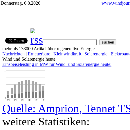
Donnerstag, 6.8.2026
www.windjourn
mehr als 138000 Artikel über regenerative Energie
Nachrichten
|
Erneuerbare
|
Kleinwindkraft
|
Solarenergie
|
Elektroaut
Wind und Solarenergie heute
Einspeiseleistung in MW für Wind- und Solarenergie heute:
…
…
0
08h
10h
12h
14h
16h
18h
Quelle: Amprion, Tennet T
weitere Statistiken: