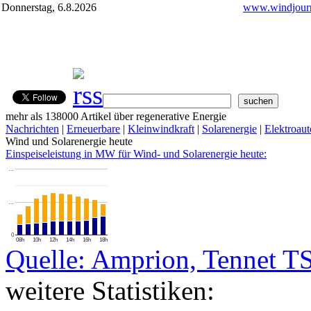
Donnerstag, 6.8.2026
www.windjourn
mehr als 138000 Artikel über regenerative Energie
Nachrichten
|
Erneuerbare
|
Kleinwindkraft
|
Solarenergie
|
Elektroaut
Wind und Solarenergie heute
Einspeiseleistung in MW für Wind- und Solarenergie heute:
…
…
0
08h
10h
12h
14h
16h
18h
Quelle: Amprion, Tennet T
weitere Statistiken: