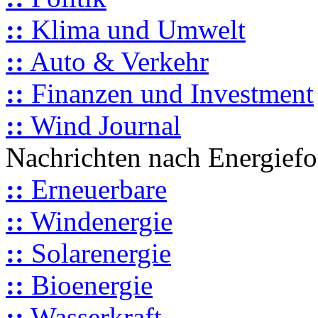
::
Klima und Umwelt
::
Auto & Verkehr
::
Finanzen und Investment
::
Wind Journal
Nachrichten nach Energief
::
Erneuerbare
::
Windenergie
::
Solarenergie
::
Bioenergie
::
Wasserkraft