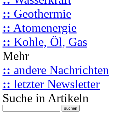
::
Geothermie
::
Atomenergie
::
Kohle, Öl, Gas
Mehr
::
andere Nachrichten
::
letzter Newsletter
Suche in Artikeln