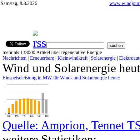
Samstag, 8.8.2026
www.windjourn
mehr als 138000 Artikel über regenerative Energie
Nachrichten
|
Erneuerbare
|
Kleinwindkraft
|
Solarenergie
|
Elektroaut
Wind und Solarenergie heu
Einspeiseleistung in MW für Wind- und Solarenergie heute:
…
…
0
08h
10h
12h
14h
16h
18h
Quelle: Amprion, Tennet T
weitere Statistiken: