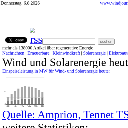
Donnerstag, 6.8.2026
www.windjourn
mehr als 138000 Artikel über regenerative Energie
Nachrichten
|
Erneuerbare
|
Kleinwindkraft
|
Solarenergie
|
Elektroaut
Wind und Solarenergie heu
Einspeiseleistung in MW für Wind- und Solarenergie heute:
…
…
0
08h
10h
12h
14h
16h
18h
Quelle: Amprion, Tennet T
weitere Statistiken: