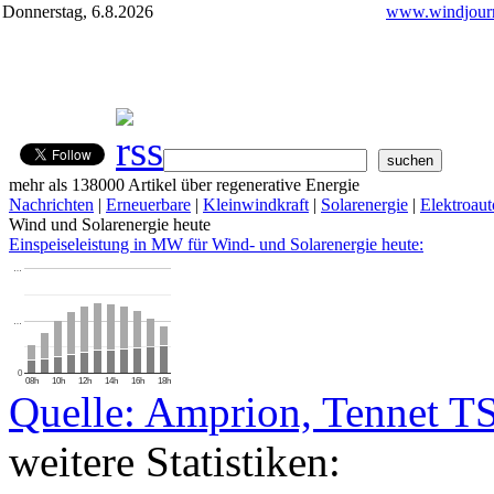
Donnerstag, 6.8.2026
www.windjourn
mehr als 138000 Artikel über regenerative Energie
Nachrichten
|
Erneuerbare
|
Kleinwindkraft
|
Solarenergie
|
Elektroaut
Wind und Solarenergie heute
Einspeiseleistung in MW für Wind- und Solarenergie heute:
…
…
0
08h
10h
12h
14h
16h
18h
Quelle: Amprion, Tennet T
weitere Statistiken: