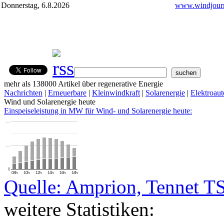
Donnerstag, 6.8.2026
www.windjourn
mehr als 138000 Artikel über regenerative Energie
Nachrichten
|
Erneuerbare
|
Kleinwindkraft
|
Solarenergie
|
Elektroaut
Wind und Solarenergie heute
Einspeiseleistung in MW für Wind- und Solarenergie heute:
…
…
0
08h
10h
12h
14h
16h
18h
Quelle: Amprion, Tennet T
weitere Statistiken: