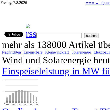
Freitag, 7.8.2026
www.windjourn
mehr als 138000 Artikel übe
Nachrichten
|
Erneuerbare
|
Kleinwindkraft
|
Solarenergie
|
Elektroaut
Wind und Solarenergie heu
Einspeiseleistung in MW fü
…
…
0
08h
10h
12h
14h
16h
18h