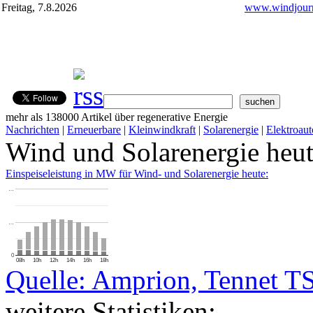
Freitag, 7.8.2026
www.windjourn
mehr als 138000 Artikel über regenerative Energie
Nachrichten
|
Erneuerbare
|
Kleinwindkraft
|
Solarenergie
|
Elektroaut
Wind und Solarenergie heu
Einspeiseleistung in MW für Wind- und Solarenergie heute:
…
…
0
08h
10h
12h
14h
16h
18h
Quelle: Amprion, Tennet T
weitere Statistiken: