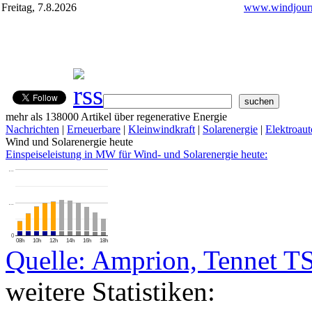
Freitag, 7.8.2026
www.windjourn
mehr als 138000 Artikel über regenerative Energie
Nachrichten
|
Erneuerbare
|
Kleinwindkraft
|
Solarenergie
|
Elektroaut
Wind und Solarenergie heute
Einspeiseleistung in MW für Wind- und Solarenergie heute:
…
…
0
08h
10h
12h
14h
16h
18h
Quelle: Amprion, Tennet T
weitere Statistiken: