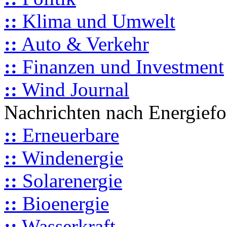
::
Klima und Umwelt
::
Auto & Verkehr
::
Finanzen und Investment
::
Wind Journal
Nachrichten nach Energief
::
Erneuerbare
::
Windenergie
::
Solarenergie
::
Bioenergie
::
Wasserkraft