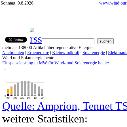
Sonntag, 9.8.2026
www.windjourn
mehr als 138000 Artikel über regenerative Energie
Nachrichten
|
Erneuerbare
|
Kleinwindkraft
|
Solarenergie
|
Elektroaut
Wind und Solarenergie heute
Einspeiseleistung in MW für Wind- und Solarenergie heute:
…
…
0
08h
10h
12h
14h
16h
18h
Quelle: Amprion, Tennet T
weitere Statistiken: