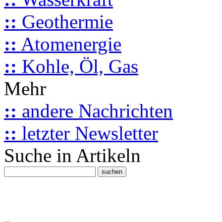
::
Geothermie
::
Atomenergie
::
Kohle, Öl, Gas
Mehr
::
andere Nachrichten
::
letzter Newsletter
Suche in Artikeln