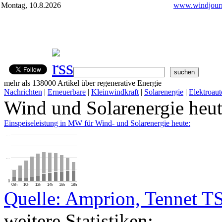
Montag, 10.8.2026
www.windjourn
mehr als 138000 Artikel über regenerative Energie
Nachrichten
|
Erneuerbare
|
Kleinwindkraft
|
Solarenergie
|
Elektroaut
Wind und Solarenergie heu
Einspeiseleistung in MW für Wind- und Solarenergie heute:
…
…
0
08h
10h
12h
14h
16h
18h
Quelle: Amprion, Tennet T
weitere Statistiken: