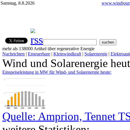
Samstag, 8.8.2026
www.windjourn
mehr als 138000 Artikel über regenerative Energie
Nachrichten
|
Erneuerbare
|
Kleinwindkraft
|
Solarenergie
|
Elektroaut
Wind und Solarenergie heu
Einspeiseleistung in MW für Wind- und Solarenergie heute:
…
…
0
08h
10h
12h
14h
16h
18h
Quelle: Amprion, Tennet T
weitere Statistiken: