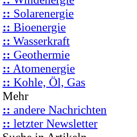
::
Solarenergie
::
Bioenergie
::
Wasserkraft
::
Geothermie
::
Atomenergie
::
Kohle, Öl, Gas
Mehr
::
andere Nachrichten
::
letzter Newsletter