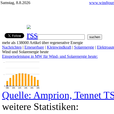
Samstag, 8.8.2026
www.windjourn
mehr als 138000 Artikel über regenerative Energie
Nachrichten
|
Erneuerbare
|
Kleinwindkraft
|
Solarenergie
|
Elektroaut
Wind und Solarenergie heute
Einspeiseleistung in MW für Wind- und Solarenergie heute:
…
…
0
08h
10h
12h
14h
16h
18h
Quelle: Amprion, Tennet T
weitere Statistiken: