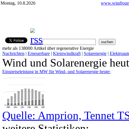
Montag, 10.8.2026
www.windjourn
mehr als 138000 Artikel über regenerative Energie
Nachrichten
|
Erneuerbare
|
Kleinwindkraft
|
Solarenergie
|
Elektroaut
Wind und Solarenergie heu
Einspeiseleistung in MW für Wind- und Solarenergie heute:
…
…
0
08h
10h
12h
14h
16h
18h
Quelle: Amprion, Tennet T
weitere Statistiken: