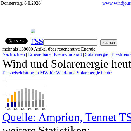
Donnerstag, 6.8.2026
www.windjourn
mehr als 138000 Artikel über regenerative Energie
Nachrichten
|
Erneuerbare
|
Kleinwindkraft
|
Solarenergie
|
Elektroaut
Wind und Solarenergie heu
Einspeiseleistung in MW für Wind- und Solarenergie heute:
…
…
0
08h
10h
12h
14h
16h
18h
Quelle: Amprion, Tennet T
weitere Statistiken: