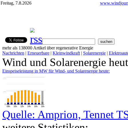
Freitag, 7.8.2026
www.windjourn
mehr als 138000 Artikel über regenerative Energie
Nachrichten
|
Erneuerbare
|
Kleinwindkraft
|
Solarenergie
|
Elektroaut
Wind und Solarenergie heu
Einspeiseleistung in MW für Wind- und Solarenergie heute:
…
…
0
08h
10h
12h
14h
16h
18h
Quelle: Amprion, Tennet T
weitere Statistiken: