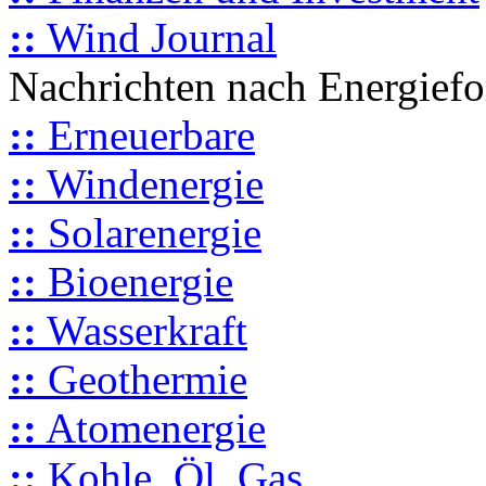
::
Wind Journal
Nachrichten nach Energief
::
Erneuerbare
::
Windenergie
::
Solarenergie
::
Bioenergie
::
Wasserkraft
::
Geothermie
::
Atomenergie
::
Kohle, Öl, Gas