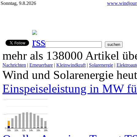
Sonntag, 9.8.2026
www.windjourn
mehr als 138000 Artikel übe
Nachrichten
|
Erneuerbare
|
Kleinwindkraft
|
Solarenergie
|
Elektroaut
Wind und Solarenergie heu
Einspeiseleistung in MW fü
…
…
0
08h
10h
12h
14h
16h
18h