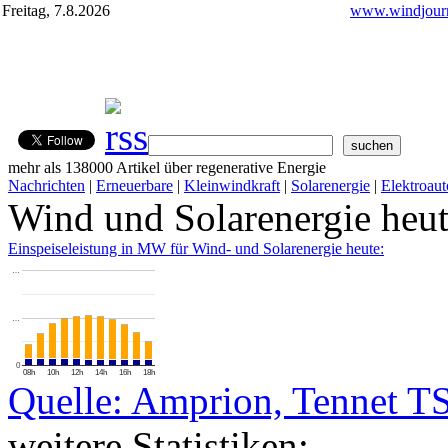
Freitag, 7.8.2026
www.windjourn
mehr als 138000 Artikel über regenerative Energie
Nachrichten
|
Erneuerbare
|
Kleinwindkraft
|
Solarenergie
|
Elektroaut
Wind und Solarenergie heu
Einspeiseleistung in MW für Wind- und Solarenergie heute:
…
…
0
08h
10h
12h
14h
16h
18h
Quelle: Amprion, Tennet T
weitere Statistiken: