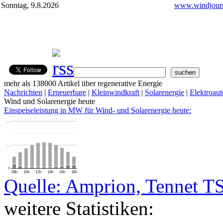
Sonntag, 9.8.2026
www.windjourn
mehr als 138000 Artikel über regenerative Energie
Nachrichten
|
Erneuerbare
|
Kleinwindkraft
|
Solarenergie
|
Elektroaut
Wind und Solarenergie heute
Einspeiseleistung in MW für Wind- und Solarenergie heute:
…
…
0
08h
10h
12h
14h
16h
18h
Quelle: Amprion, Tennet T
weitere Statistiken: