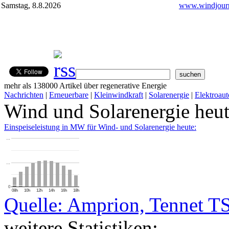
Samstag, 8.8.2026
www.windjourn
mehr als 138000 Artikel über regenerative Energie
Nachrichten
|
Erneuerbare
|
Kleinwindkraft
|
Solarenergie
|
Elektroaut
Wind und Solarenergie heu
Einspeiseleistung in MW für Wind- und Solarenergie heute:
…
…
0
08h
10h
12h
14h
16h
18h
Quelle: Amprion, Tennet T
weitere Statistiken: