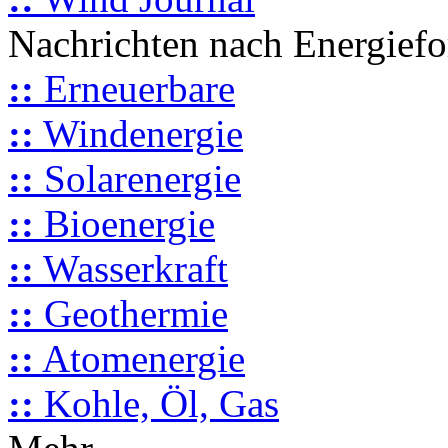
Nachrichten nach Energief
::
Erneuerbare
::
Windenergie
::
Solarenergie
::
Bioenergie
::
Wasserkraft
::
Geothermie
::
Atomenergie
::
Kohle, Öl, Gas