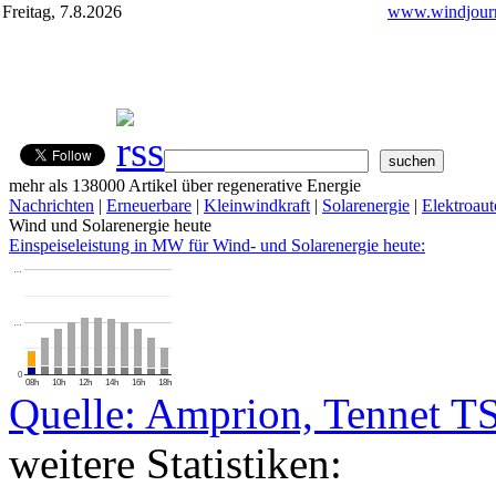
Freitag, 7.8.2026
www.windjourn
mehr als 138000 Artikel über regenerative Energie
Nachrichten
|
Erneuerbare
|
Kleinwindkraft
|
Solarenergie
|
Elektroaut
Wind und Solarenergie heute
Einspeiseleistung in MW für Wind- und Solarenergie heute:
…
…
0
08h
10h
12h
14h
16h
18h
Quelle: Amprion, Tennet T
weitere Statistiken: