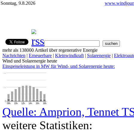
Sonntag, 9.8.2026
www.windjourn
mehr als 138000 Artikel über regenerative Energie
Nachrichten
|
Erneuerbare
|
Kleinwindkraft
|
Solarenergie
|
Elektroaut
Wind und Solarenergie heute
Einspeiseleistung in MW für Wind- und Solarenergie heute:
…
…
0
08h
10h
12h
14h
16h
18h
Quelle: Amprion, Tennet T
weitere Statistiken: