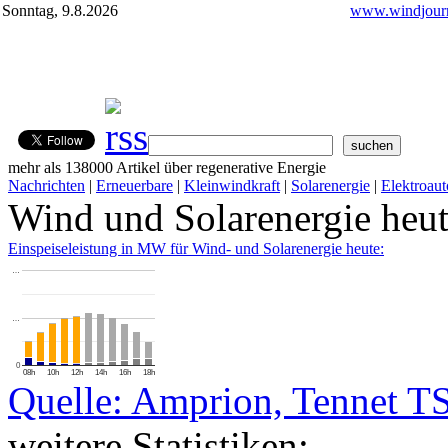
Sonntag, 9.8.2026
www.windjourn
mehr als 138000 Artikel über regenerative Energie
Nachrichten
|
Erneuerbare
|
Kleinwindkraft
|
Solarenergie
|
Elektroaut
Wind und Solarenergie heu
Einspeiseleistung in MW für Wind- und Solarenergie heute:
…
…
0
08h
10h
12h
14h
16h
18h
Quelle: Amprion, Tennet T
weitere Statistiken: