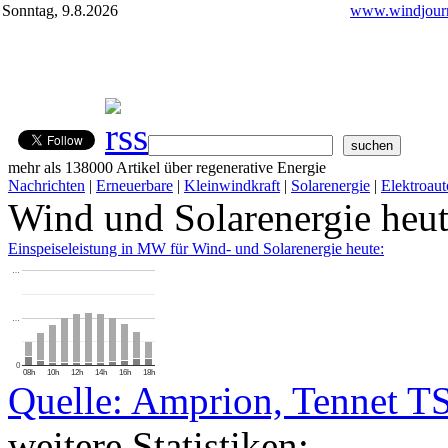
Sonntag, 9.8.2026
www.windjourn
mehr als 138000 Artikel über regenerative Energie
Nachrichten
|
Erneuerbare
|
Kleinwindkraft
|
Solarenergie
|
Elektroaut
Wind und Solarenergie heu
Einspeiseleistung in MW für Wind- und Solarenergie heute:
…
…
0
08h
10h
12h
14h
16h
18h
Quelle: Amprion, Tennet T
weitere Statistiken: