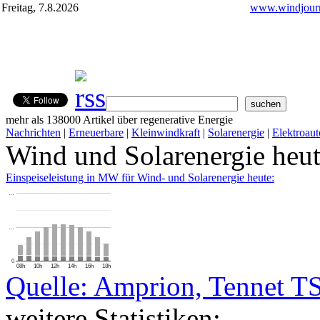
Freitag, 7.8.2026
www.windjourn
mehr als 138000 Artikel über regenerative Energie
Nachrichten
|
Erneuerbare
|
Kleinwindkraft
|
Solarenergie
|
Elektroaut
Wind und Solarenergie heu
Einspeiseleistung in MW für Wind- und Solarenergie heute:
…
…
0
08h
10h
12h
14h
16h
18h
Quelle: Amprion, Tennet T
weitere Statistiken: