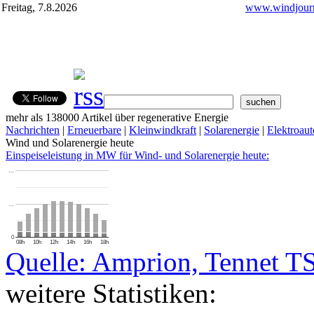
Freitag, 7.8.2026
www.windjourn
mehr als 138000 Artikel über regenerative Energie
Nachrichten
|
Erneuerbare
|
Kleinwindkraft
|
Solarenergie
|
Elektroaut
Wind und Solarenergie heute
Einspeiseleistung in MW für Wind- und Solarenergie heute:
…
…
0
08h
10h
12h
14h
16h
18h
Quelle: Amprion, Tennet T
weitere Statistiken: