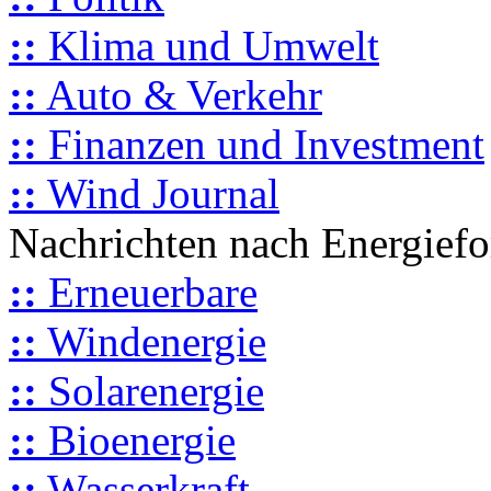
::
Klima und Umwelt
::
Auto & Verkehr
::
Finanzen und Investment
::
Wind Journal
Nachrichten nach Energief
::
Erneuerbare
::
Windenergie
::
Solarenergie
::
Bioenergie
::
Wasserkraft