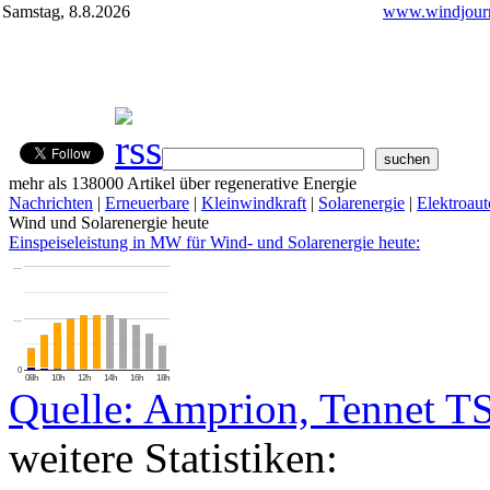
Samstag, 8.8.2026
www.windjourn
mehr als 138000 Artikel über regenerative Energie
Nachrichten
|
Erneuerbare
|
Kleinwindkraft
|
Solarenergie
|
Elektroaut
Wind und Solarenergie heute
Einspeiseleistung in MW für Wind- und Solarenergie heute:
…
…
0
08h
10h
12h
14h
16h
18h
Quelle: Amprion, Tennet T
weitere Statistiken: