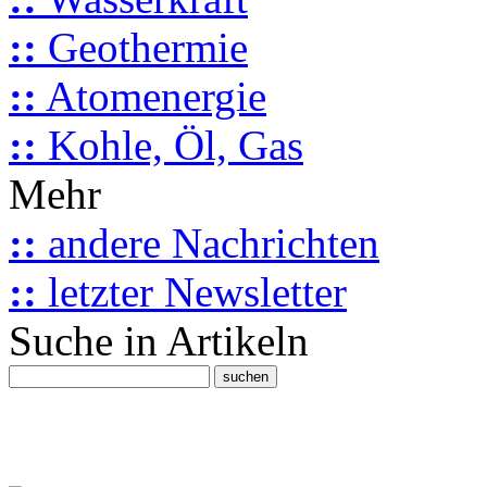
::
Geothermie
::
Atomenergie
::
Kohle, Öl, Gas
Mehr
::
andere Nachrichten
::
letzter Newsletter
Suche in Artikeln