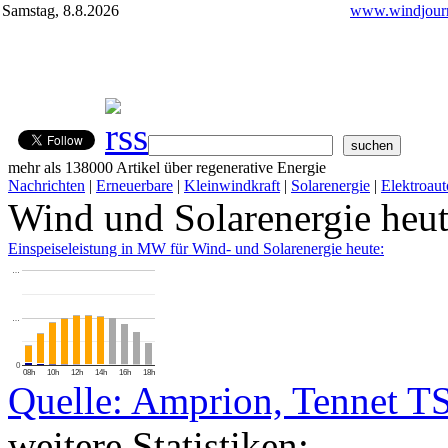
Samstag, 8.8.2026
www.windjourn
mehr als 138000 Artikel über regenerative Energie
Nachrichten
|
Erneuerbare
|
Kleinwindkraft
|
Solarenergie
|
Elektroaut
Wind und Solarenergie heu
Einspeiseleistung in MW für Wind- und Solarenergie heute:
…
…
0
08h
10h
12h
14h
16h
18h
Quelle: Amprion, Tennet T
weitere Statistiken: