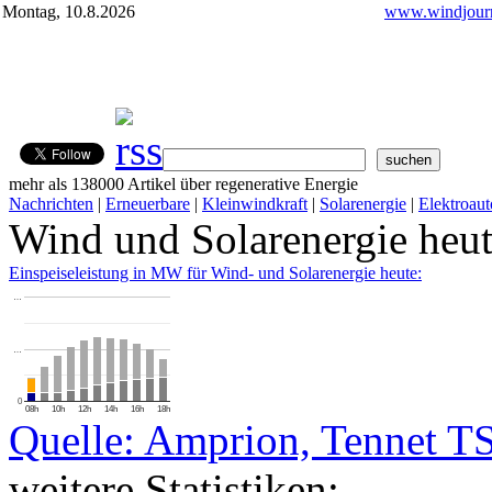
Montag, 10.8.2026
www.windjourn
mehr als 138000 Artikel über regenerative Energie
Nachrichten
|
Erneuerbare
|
Kleinwindkraft
|
Solarenergie
|
Elektroaut
Wind und Solarenergie heu
Einspeiseleistung in MW für Wind- und Solarenergie heute:
…
…
0
08h
10h
12h
14h
16h
18h
Quelle: Amprion, Tennet T
weitere Statistiken: