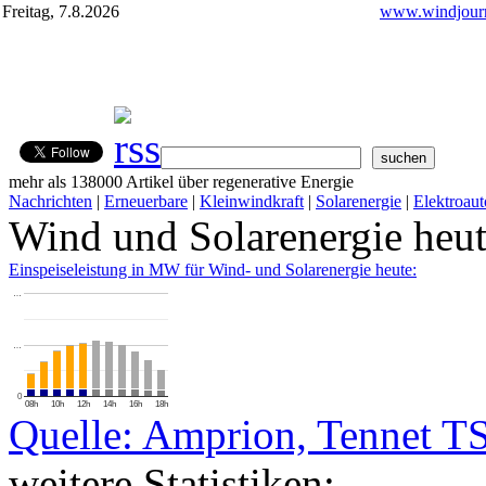
Freitag, 7.8.2026
www.windjourn
mehr als 138000 Artikel über regenerative Energie
Nachrichten
|
Erneuerbare
|
Kleinwindkraft
|
Solarenergie
|
Elektroaut
Wind und Solarenergie heu
Einspeiseleistung in MW für Wind- und Solarenergie heute:
…
…
0
08h
10h
12h
14h
16h
18h
Quelle: Amprion, Tennet T
weitere Statistiken: