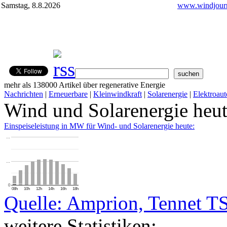
Samstag, 8.8.2026
www.windjourn
mehr als 138000 Artikel über regenerative Energie
Nachrichten
|
Erneuerbare
|
Kleinwindkraft
|
Solarenergie
|
Elektroaut
Wind und Solarenergie heu
Einspeiseleistung in MW für Wind- und Solarenergie heute:
…
…
0
08h
10h
12h
14h
16h
18h
Quelle: Amprion, Tennet T
weitere Statistiken: